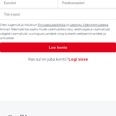
Olen lugenud ja nõustun
Privaatsuspoliitika
ja
Lepingu Üldtingimustega
Annan Telemale loa saata mulle väärtuslikku sisu, sealhulgas e-raamatuid,
valgeid raamatuid, uuringuaruandeid ning kutseid veebiseminaridele ja
üritustele.
Loo konto
Kas sul on juba konto?
Logi sisse