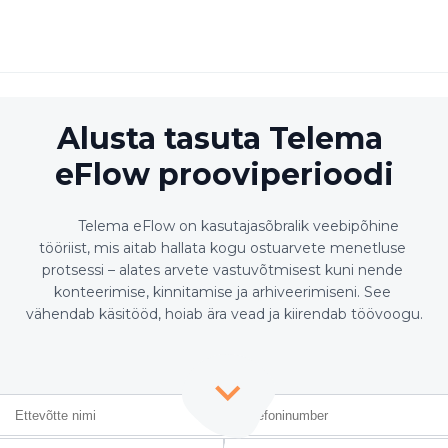
Alusta tasuta Telema 
eFlow prooviperioodi
        Telema eFlow on kasutajasõbralik veebipõhine 
tööriist, mis aitab hallata kogu ostuarvete menetluse 
protsessi – alates arvete vastuvõtmisest kuni nende 
konteerimise, kinnitamise ja arhiveerimiseni. See 
vähendab käsitööd, hoiab ära vead ja kiirendab töövoogu.
